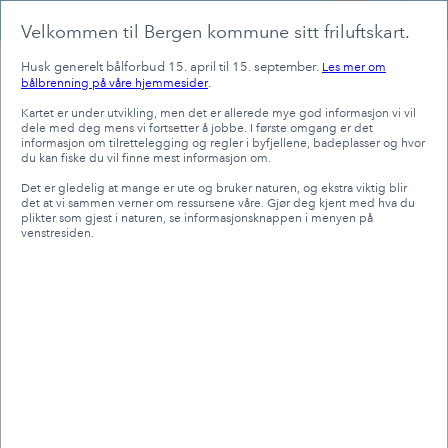
Header
Friluftskart
Controller
Velkommen til Bergen kommune sitt friluftskart.
Se
Husk generelt bålforbud 15. april til 15. september.
Les mer om
.
bålbrenning på våre hjemmesider
Kartet er under utvikling, men det er allerede mye god informasjon vi vil
dele med deg mens vi fortsetter å jobbe. I første omgang er det
informasjon om tilrettelegging og regler i byfjellene, badeplasser og hvor
du kan fiske du vil finne mest informasjon om.
Det er gledelig at mange er ute og bruker naturen, og ekstra viktig blir
+
det at vi sammen verner om ressursene våre. Gjør deg kjent med hva du
plikter som gjest i naturen, se informasjonsknappen i menyen på
–
venstresiden.